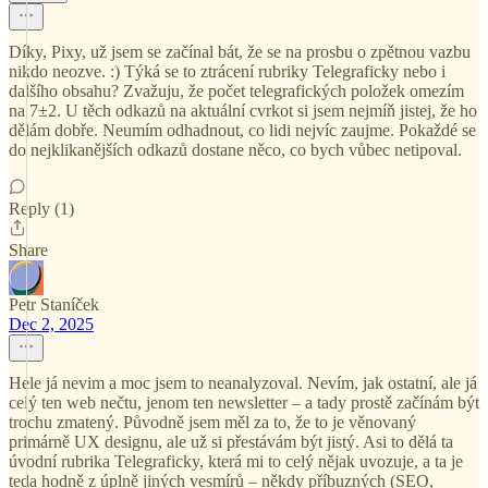
Díky, Pixy, už jsem se začínal bát, že se na prosbu o zpětnou vazbu
nikdo neozve. :) Týká se to ztrácení rubriky Telegraficky nebo i
dalšího obsahu? Zvažuju, že počet telegrafických položek omezím
na 7±2. U těch odkazů na aktuální cvrkot si jsem nejmíň jistej, že ho
dělám dobře. Neumím odhadnout, co lidi nejvíc zaujme. Pokaždé se
do nejklikanějších odkazů dostane něco, co bych vůbec netipoval.
Reply (1)
Share
Petr Staníček
Dec 2, 2025
Hele já nevim a moc jsem to neanalyzoval. Nevím, jak ostatní, ale já
celý ten web nečtu, jenom ten newsletter – a tady prostě začínám být
trochu zmatený. Původně jsem měl za to, že to je věnovaný
primárně UX designu, ale už si přestávám být jistý. Asi to dělá ta
úvodní rubrika Telegraficky, která mi to celý nějak uvozuje, a ta je
teda hodně z úplně jiných vesmírů – někdy příbuzných (SEO,