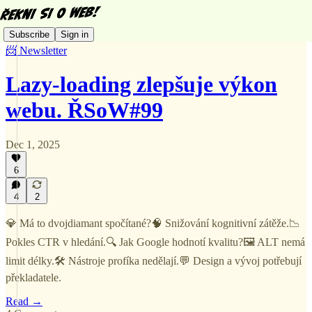
Subscribe
Sign in
📨 Newsletter
Lazy-loading zlepšuje výkon
webu. ŘSoW#99
Dec 1, 2025
6
4
2
💎 Má to dvojdiamant spočítané?🧠 Snižování kognitivní zátěže.📉
Pokles CTR v hledání.🔍 Jak Google hodnotí kvalitu?🖼️ ALT nemá
limit délky.🛠️ Nástroje profíka nedělají.💬 Design a vývoj potřebují
překladatele.
Read →