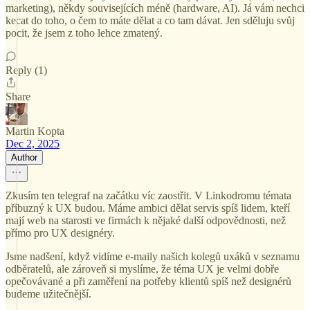
marketing), někdy souvisejících méně (hardware, AI). Já vám nechci
kecat do toho, o čem to máte dělat a co tam dávat. Jen sděluju svůj
pocit, že jsem z toho lehce zmatený.
Reply (1)
Share
Martin Kopta
Dec 2, 2025
Author
Zkusím ten telegraf na začátku víc zaostřit. V Linkodromu témata
příbuzný k UX budou. Máme ambici dělat servis spíš lidem, kteří
mají web na starosti ve firmách k nějaké další odpovědnosti, než
přímo pro UX designéry.
Jsme nadšení, když vidíme e-maily našich kolegů uxáků v seznamu
odběratelů, ale zároveň si myslíme, že téma UX je velmi dobře
opečovávané a při zaměření na potřeby klientů spíš než designérů
budeme užitečnější.