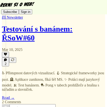
Subscribe
Sign in
📨 Newsletter
Testování s banánem:
ŘSoW#60
Mar 10, 2025
2
♿ Přístupnost datových vizualizací. 🪝 Strategické frameworky jsou
past. 🪦 Aplikace zaniknou, říká šéf MS. ✨ Poláci mají jazykový
model. 🍌 Test banánem. 🏓 Pong v tabech prohlížeče a brašna s
nářadím a slovníček.
Read →
2 Comments