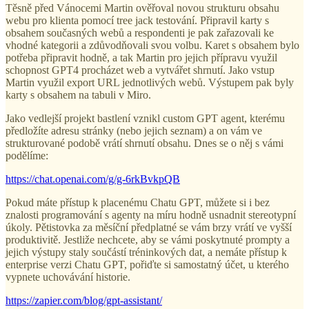
Těsně před Vánocemi Martin ověřoval novou strukturu obsahu
webu pro klienta pomocí tree jack testování. Připravil karty s
obsahem současných webů a respondenti je pak zařazovali ke
vhodné kategorii a zdůvodňovali svou volbu. Karet s obsahem bylo
potřeba připravit hodně, a tak Martin pro jejich přípravu využil
schopnost GPT4 procházet web a vytvářet shrnutí. Jako vstup
Martin využil export URL jednotlivých webů. Výstupem pak byly
karty s obsahem na tabuli v Miro.
Jako vedlejší projekt bastlení vznikl custom GPT agent, kterému
předložíte adresu stránky (nebo jejich seznam) a on vám ve
strukturované podobě vrátí shrnutí obsahu. Dnes se o něj s vámi
podělíme:
https://chat.openai.com/g/g-6rkBvkpQB
Pokud máte přístup k placenému Chatu GPT, můžete si i bez
znalosti programování s agenty na míru hodně usnadnit stereotypní
úkoly. Pětistovka za měsíční předplatné se vám brzy vrátí ve vyšší
produktivitě. Jestliže nechcete, aby se vámi poskytnuté prompty a
jejich výstupy staly součástí tréninkových dat, a nemáte přístup k
enterprise verzi Chatu GPT, pořiďte si samostatný účet, u kterého
vypnete uchovávání historie.
https://zapier.com/blog/gpt-assistant/