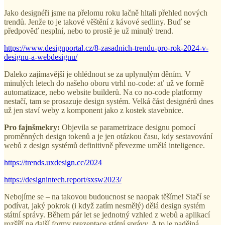
Jako designéři jsme na přelomu roku lačně hltali přehled nových
trendů. Jenže to je takové věštění z kávové sedliny. Buď se
předpověď nesplní, nebo to prostě je už minulý trend.
https://www.designportal.cz/8-zasadnich-trendu-pro-rok-2024-v-
designu-a-webdesignu/
Daleko zajímavější je ohlédnout se za uplynulým děním. V
minulých letech do našeho oboru vtrhl no-code: ať už ve formě
automatizace, nebo website builderů. Na co no-code platformy
nestačí, tam se prosazuje design systém. Velká část designérů dnes
už jen staví weby z komponent jako z kostek stavebnice.
Pro fajnšmekry:
Objevila se parametrizace designu pomocí
proměnných design tokenů a je jen otázkou času, kdy sestavování
webů z design systémů definitivně převezme umělá inteligence.
https://trends.uxdesign.cc/2024
https://designintech.report/sxsw2023/
Nebojíme se – na takovou budoucnost se naopak těšíme! Stačí se
podívat, jaký pokrok (i když zatím nesmělý) dělá design systém
státní správy. Během pár let se jednotný vzhled z webů a aplikací
rozšíří na další formy prezentace státní správy. A to je nadějná