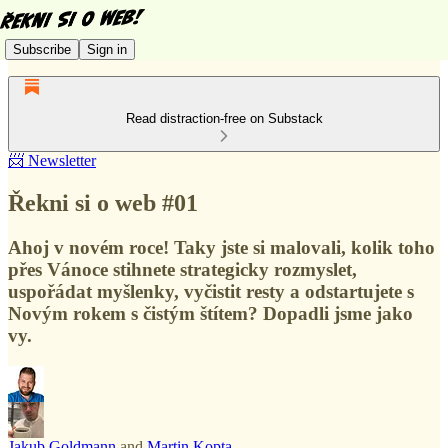
Subscribe
Sign in
Read distraction-free on Substack
📨 Newsletter
Řekni si o web #01
Ahoj v novém roce! Taky jste si malovali, kolik toho
přes Vánoce stihnete strategicky rozmyslet,
uspořádat myšlenky, vyčistit resty a odstartujete s
Novým rokem s čistým štítem? Dopadli jsme jako
vy.
Jakub Goldmann
and
Martin Kopta