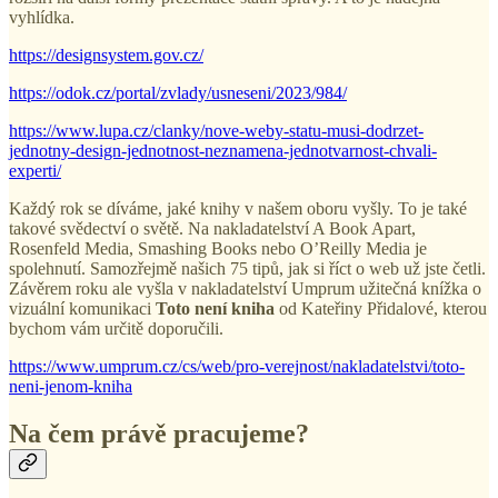
vyhlídka.
https://designsystem.gov.cz/
https://odok.cz/portal/zvlady/usneseni/2023/984/
https://www.lupa.cz/clanky/nove-weby-statu-musi-dodrzet-
jednotny-design-jednotnost-neznamena-jednotvarnost-chvali-
experti/
Každý rok se díváme, jaké knihy v našem oboru vyšly. To je také
takové svědectví o světě. Na nakladatelství A Book Apart,
Rosenfeld Media, Smashing Books nebo O’Reilly Media je
spolehnutí. Samozřejmě našich 75 tipů, jak si říct o web už jste četli.
Závěrem roku ale vyšla v nakladatelství Umprum užitečná knížka o
vizuální komunikaci
Toto není kniha
od Kateřiny Přidalové, kterou
bychom vám určitě doporučili.
https://www.umprum.cz/cs/web/pro-verejnost/nakladatelstvi/toto-
neni-jenom-kniha
Na čem právě pracujeme?