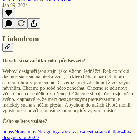
Jan 09, 2024
Linkodrom
Dáváte si na začátku roku předsevzetí?
Weboví designéři jsou stejní jako všichni ledňáčci: Rok co rok si
dáváme stále stejná předsevzetí, na která během pár týdnů pro
samou rutinu zapomeneme. Chceme umět vdechnout život svým
návrhům. Chceme po sobě něco zanechat. Chceme se učit nové
věci. Chceme se dělit o zkušenosti. Chceme si najít čas rozjet něco
svého. Zajímavé je, že mezi designerskými předsevzetími je
málokdy snaha s něčím přestat. Abychom do našich životů mohli
vpustit něco nového, musíme tomu nejdřív vytvořit místo.
Čeho se letos vzdáte?
https://domain.me/designing-a-fresh-start-creative-resolutions-for-
designers-in-2024/